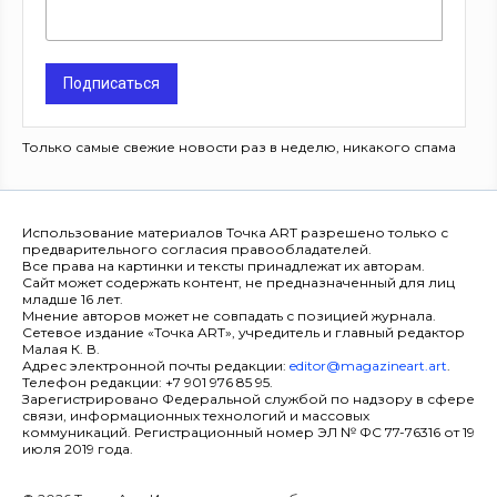
Подписаться
Только самые свежие новости раз в неделю, никакого спама
Использование материалов Точка ART разрешено только с
предварительного согласия правообладателей.
Все права на картинки и тексты принадлежат их авторам.
Сайт может содержать контент, не предназначенный для лиц
младше 16 лет.
Мнение авторов может не совпадать с позицией журнала.
Сетевое издание «Точка ART», учредитель и главный редактор
Малая К. В.
Адрес электронной почты редакции:
editor@magazineart.art
.
Телефон редакции: +7 901 976 85 95.
Зарегистрировано Федеральной службой по надзору в сфере
связи, информационных технологий и массовых
коммуникаций. Регистрационный номер ЭЛ № ФС 77-76316 от 19
июля 2019 года.