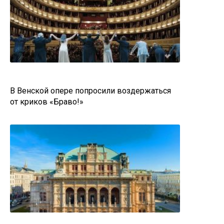
В Венской опере попросили воздержаться
от криков «Браво!»