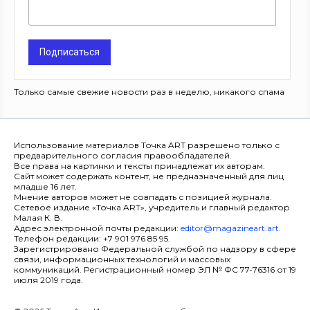
Подписаться
Только самые свежие новости раз в неделю, никакого спама
Использование материалов Точка ART разрешено только с
предварительного согласия правообладателей.
Все права на картинки и тексты принадлежат их авторам.
Сайт может содержать контент, не предназначенный для лиц
младше 16 лет.
Мнение авторов может не совпадать с позицией журнала.
Сетевое издание «Точка ART», учредитель и главный редактор
Малая К. В.
Адрес электронной почты редакции:
editor@magazineart.art
.
Телефон редакции: +7 901 976 85 95.
Зарегистрировано Федеральной службой по надзору в сфере
связи, информационных технологий и массовых
коммуникаций. Регистрационный номер ЭЛ № ФС 77-76316 от 19
июля 2019 года.