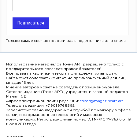
Подписаться
Только самые свежие новости раз в неделю, никакого спама
Использование материалов Точка ART разрешено только с
предварительного согласия правообладателей.
Все права на картинки и тексты принадлежат их авторам.
Сайт может содержать контент, не предназначенный для лиц
младше 16 лет.
Мнение авторов может не совпадать с позицией журнала.
Сетевое издание «Точка ART», учредитель и главный редактор
Малая К. В.
Адрес электронной почты редакции:
editor@magazineart.art
.
Телефон редакции: +7 901 976 85 95.
Зарегистрировано Федеральной службой по надзору в сфере
связи, информационных технологий и массовых
коммуникаций. Регистрационный номер ЭЛ № ФС 77-76316 от 19
июля 2019 года.