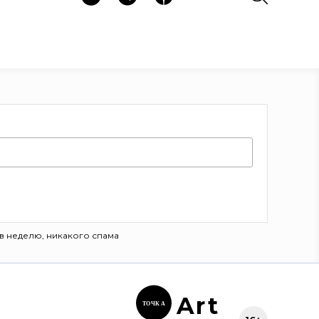
в неделю, никакого спама
Ar
t
ТОЧК
А