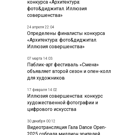
конкурса «Архитектура:
фото&диджитал. Иллюзия
совершенства»
24 апреля 22:04
Определены финалисты конкурса
«Архитектура: фото&диджитал.
Иллюзия совершенства»
07 марта 14:03
Паблик-арт фестиваль «Смена»
объявляет второй сезон и опен-колл
для художников
17 февраля 14:02
Иллюзия совершенства: конкурс
художественной фотографии и
цифрового искусства
30 декабря 00:12
Видеотрансляция Гала Dance Open-
2025 собрала миллион зрителей