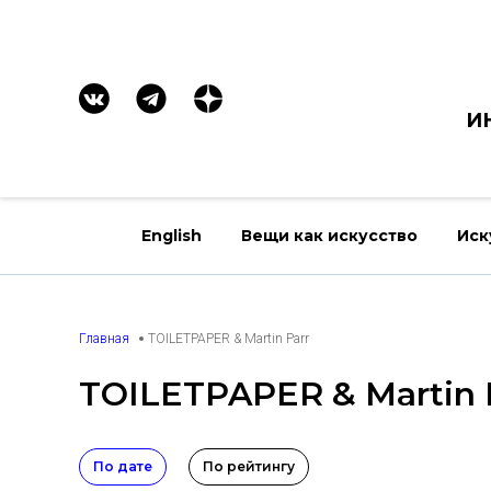
И
English
Вещи как искусство
Иск
Главная
TOILETPAPER & Martin Parr
TOILETPAPER & Martin 
По дате
По рейтингу