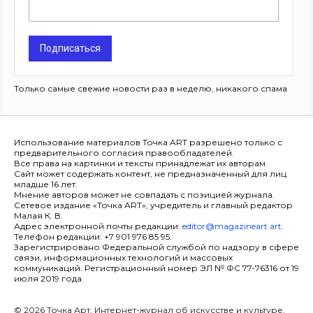
Подписаться
Только самые свежие новости раз в неделю, никакого спама
Использование материалов Точка ART разрешено только с
предварительного согласия правообладателей.
Все права на картинки и тексты принадлежат их авторам.
Сайт может содержать контент, не предназначенный для лиц
младше 16 лет.
Мнение авторов может не совпадать с позицией журнала.
Сетевое издание «Точка ART», учредитель и главный редактор
Малая К. В.
Адрес электронной почты редакции:
editor@magazineart.art
.
Телефон редакции: +7 901 976 85 95.
Зарегистрировано Федеральной службой по надзору в сфере
связи, информационных технологий и массовых
коммуникаций. Регистрационный номер ЭЛ № ФС 77-76316 от 19
июля 2019 года.
© 2026 Точка Арт. Интернет-журнал об искусстве и культуре.