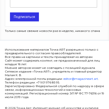
Подписаться
Только самые свежие новости раз в неделю, никакого спама
Использование материалов Точка ART разрешено только с
предварительного согласия правообладателей.
Все права на картинки и тексты принадлежат их авторам.
Сайт может содержать контент, не предназначенный для лиц
младше 16 лет.
Мнение авторов может не совпадать с позицией журнала.
Сетевое издание «Точка ART», учредитель и главный редактор
Малая К. В.
Адрес электронной почты редакции:
editor@magazineart.art
.
Телефон редакции: +7 901 976 85 95.
Зарегистрировано Федеральной службой по надзору в сфере
связи, информационных технологий и массовых
коммуникаций. Регистрационный номер ЭЛ № ФС 77-76316 от 19
июля 2019 года.
© 2026 Точка Арт. Интернет-журнал об искусстве и культуре.