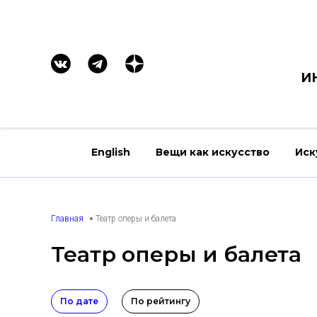
И
English
Вещи как искусство
Иск
Главная
Театр оперы и балета
Театр оперы и балета
По дате
По рейтингу