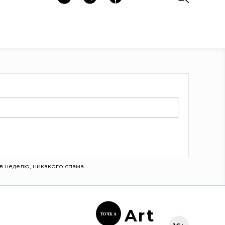
в неделю, никакого спама
Ar
t
ТОЧК
А