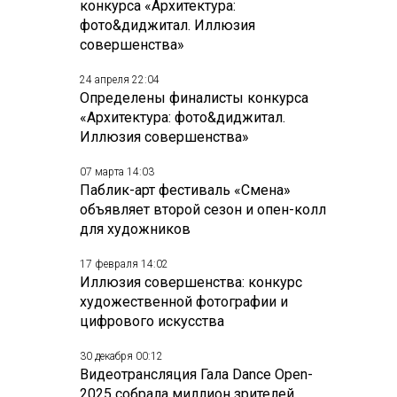
конкурса «Архитектура:
фото&диджитал. Иллюзия
совершенства»
24 апреля 22:04
Определены финалисты конкурса
«Архитектура: фото&диджитал.
Иллюзия совершенства»
07 марта 14:03
Паблик-арт фестиваль «Смена»
объявляет второй сезон и опен-колл
для художников
17 февраля 14:02
Иллюзия совершенства: конкурс
художественной фотографии и
цифрового искусства
30 декабря 00:12
Видеотрансляция Гала Dance Open-
2025 собрала миллион зрителей