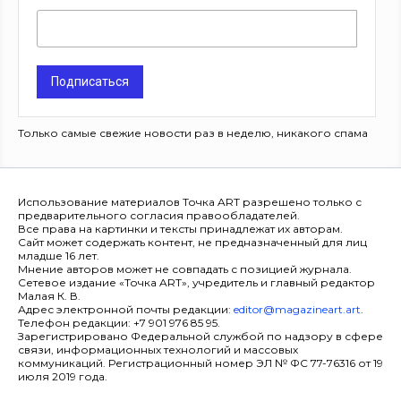
Подписаться
Только самые свежие новости раз в неделю, никакого спама
Использование материалов Точка ART разрешено только с
предварительного согласия правообладателей.
Все права на картинки и тексты принадлежат их авторам.
Сайт может содержать контент, не предназначенный для лиц
младше 16 лет.
Мнение авторов может не совпадать с позицией журнала.
Сетевое издание «Точка ART», учредитель и главный редактор
Малая К. В.
Адрес электронной почты редакции:
editor@magazineart.art
.
Телефон редакции: +7 901 976 85 95.
Зарегистрировано Федеральной службой по надзору в сфере
связи, информационных технологий и массовых
коммуникаций. Регистрационный номер ЭЛ № ФС 77-76316 от 19
июля 2019 года.