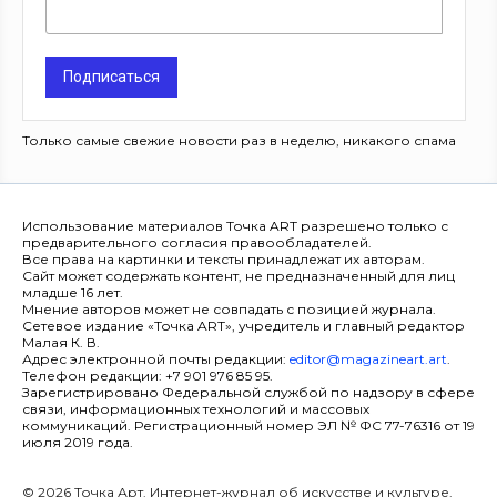
Подписаться
Только самые свежие новости раз в неделю, никакого спама
Использование материалов Точка ART разрешено только с
предварительного согласия правообладателей.
Все права на картинки и тексты принадлежат их авторам.
Сайт может содержать контент, не предназначенный для лиц
младше 16 лет.
Мнение авторов может не совпадать с позицией журнала.
Сетевое издание «Точка ART», учредитель и главный редактор
Малая К. В.
Адрес электронной почты редакции:
editor@magazineart.art
.
Телефон редакции: +7 901 976 85 95.
Зарегистрировано Федеральной службой по надзору в сфере
связи, информационных технологий и массовых
коммуникаций. Регистрационный номер ЭЛ № ФС 77-76316 от 19
июля 2019 года.
© 2026 Точка Арт. Интернет-журнал об искусстве и культуре.