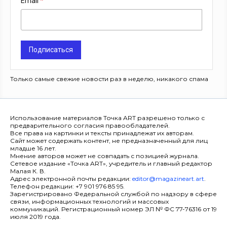
Email
Подписаться
Только самые свежие новости раз в неделю, никакого спама
Использование материалов Точка ART разрешено только с
предварительного согласия правообладателей.
Все права на картинки и тексты принадлежат их авторам.
Сайт может содержать контент, не предназначенный для лиц
младше 16 лет.
Мнение авторов может не совпадать с позицией журнала.
Сетевое издание «Точка ART», учредитель и главный редактор
Малая К. В.
Адрес электронной почты редакции:
editor@magazineart.art
.
Телефон редакции: +7 901 976 85 95.
Зарегистрировано Федеральной службой по надзору в сфере
связи, информационных технологий и массовых
коммуникаций. Регистрационный номер ЭЛ № ФС 77-76316 от 19
июля 2019 года.