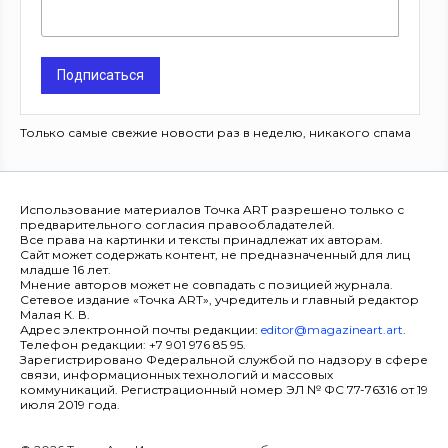
Подписаться
Только самые свежие новости раз в неделю, никакого спама
Использование материалов Точка ART разрешено только с
предварительного согласия правообладателей.
Все права на картинки и тексты принадлежат их авторам.
Сайт может содержать контент, не предназначенный для лиц
младше 16 лет.
Мнение авторов может не совпадать с позицией журнала.
Сетевое издание «Точка ART», учредитель и главный редактор
Малая К. В.
Адрес электронной почты редакции:
editor@magazineart.art
.
Телефон редакции: +7 901 976 85 95.
Зарегистрировано Федеральной службой по надзору в сфере
связи, информационных технологий и массовых
коммуникаций. Регистрационный номер ЭЛ № ФС 77-76316 от 19
июля 2019 года.