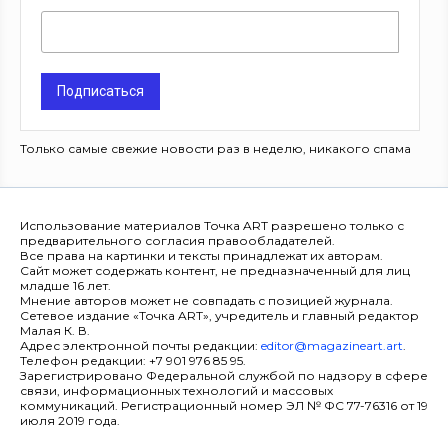
Подписаться
Только самые свежие новости раз в неделю, никакого спама
Использование материалов Точка ART разрешено только с
предварительного согласия правообладателей.
Все права на картинки и тексты принадлежат их авторам.
Сайт может содержать контент, не предназначенный для лиц
младше 16 лет.
Мнение авторов может не совпадать с позицией журнала.
Сетевое издание «Точка ART», учредитель и главный редактор
Малая К. В.
Адрес электронной почты редакции:
editor@magazineart.art
.
Телефон редакции: +7 901 976 85 95.
Зарегистрировано Федеральной службой по надзору в сфере
связи, информационных технологий и массовых
коммуникаций. Регистрационный номер ЭЛ № ФС 77-76316 от 19
июля 2019 года.