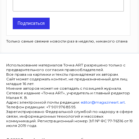
Подписаться
Только самые свежие новости раз в неделю, никакого спама
Использование материалов Точка ART разрешено только с
предварительного согласия правообладателей.
Все права на картинки и тексты принадлежат их авторам.
Сайт может содержать контент, не предназначенный для лиц
младше 16 лет.
Мнение авторов может не совпадать с позицией журнала.
Сетевое издание «Точка ART», учредитель и главный редактор
Малая К. В.
Адрес электронной почты редакции:
editor@magazineart.art
.
Телефон редакции: +7 901 976 85 95.
Зарегистрировано Федеральной службой по надзору в сфере
связи, информационных технологий и массовых
коммуникаций. Регистрационный номер ЭЛ № ФС 77-76316 от 19
июля 2019 года.