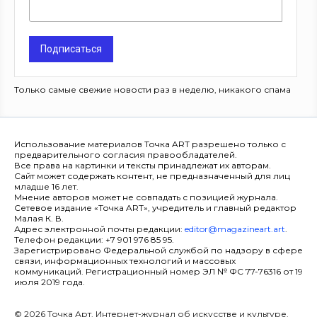
Подписаться
Только самые свежие новости раз в неделю, никакого спама
Использование материалов Точка ART разрешено только с
предварительного согласия правообладателей.
Все права на картинки и тексты принадлежат их авторам.
Сайт может содержать контент, не предназначенный для лиц
младше 16 лет.
Мнение авторов может не совпадать с позицией журнала.
Сетевое издание «Точка ART», учредитель и главный редактор
Малая К. В.
Адрес электронной почты редакции:
editor@magazineart.art
.
Телефон редакции: +7 901 976 85 95.
Зарегистрировано Федеральной службой по надзору в сфере
связи, информационных технологий и массовых
коммуникаций. Регистрационный номер ЭЛ № ФС 77-76316 от 19
июля 2019 года.
© 2026 Точка Арт. Интернет-журнал об искусстве и культуре.