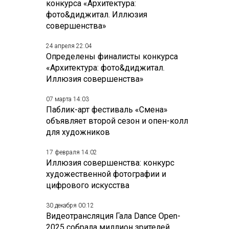
конкурса «Архитектура:
фото&диджитал. Иллюзия
совершенства»
24 апреля 22:04
Определены финалисты конкурса
«Архитектура: фото&диджитал.
Иллюзия совершенства»
07 марта 14:03
Паблик-арт фестиваль «Смена»
объявляет второй сезон и опен-колл
для художников
17 февраля 14:02
Иллюзия совершенства: конкурс
художественной фотографии и
цифрового искусства
30 декабря 00:12
Видеотрансляция Гала Dance Open-
2025 собрала миллион зрителей