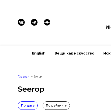
И
English
Вещи как искусство
Иск
Главная
Seerop
Seerop
По дате
По рейтингу