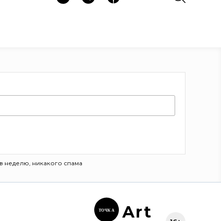
в неделю, никакого спама
Ar
t
ТОЧК
А