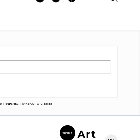
в неделю, никакого спама
Ar
t
ТОЧК
А