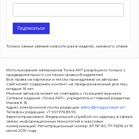
Подписаться
Только самые свежие новости раз в неделю, никакого спама
Использование материалов Точка ART разрешено только с
предварительного согласия правообладателей.
Все права на картинки и тексты принадлежат их авторам.
Сайт может содержать контент, не предназначенный для лиц
младше 16 лет.
Мнение авторов может не совпадать с позицией журнала.
Сетевое издание «Точка ART», учредитель и главный редактор
Малая К. В.
Адрес электронной почты редакции:
editor@magazineart.art
.
Телефон редакции: +7 901 976 85 95.
Зарегистрировано Федеральной службой по надзору в сфере
связи, информационных технологий и массовых
коммуникаций. Регистрационный номер ЭЛ № ФС 77-76316 от 19
июля 2019 года.