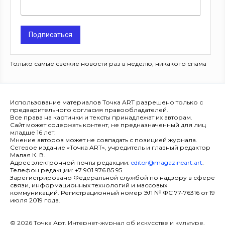
Подписаться
Только самые свежие новости раз в неделю, никакого спама
Использование материалов Точка ART разрешено только с
предварительного согласия правообладателей.
Все права на картинки и тексты принадлежат их авторам.
Сайт может содержать контент, не предназначенный для лиц
младше 16 лет.
Мнение авторов может не совпадать с позицией журнала.
Сетевое издание «Точка ART», учредитель и главный редактор
Малая К. В.
Адрес электронной почты редакции:
editor@magazineart.art
.
Телефон редакции: +7 901 976 85 95.
Зарегистрировано Федеральной службой по надзору в сфере
связи, информационных технологий и массовых
коммуникаций. Регистрационный номер ЭЛ № ФС 77-76316 от 19
июля 2019 года.
© 2026 Точка Арт. Интернет-журнал об искусстве и культуре.