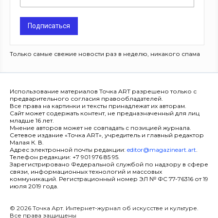
Подписаться
Только самые свежие новости раз в неделю, никакого спама
Использование материалов Точка ART разрешено только с
предварительного согласия правообладателей.
Все права на картинки и тексты принадлежат их авторам.
Сайт может содержать контент, не предназначенный для лиц
младше 16 лет.
Мнение авторов может не совпадать с позицией журнала.
Сетевое издание «Точка ART», учредитель и главный редактор
Малая К. В.
Адрес электронной почты редакции:
editor@magazineart.art
.
Телефон редакции: +7 901 976 85 95.
Зарегистрировано Федеральной службой по надзору в сфере
связи, информационных технологий и массовых
коммуникаций. Регистрационный номер ЭЛ № ФС 77-76316 от 19
июля 2019 года.
© 2026 Точка Арт. Интернет-журнал об искусстве и культуре.
Все права защищены