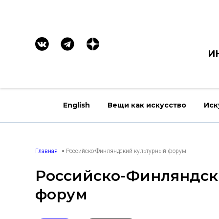
И
English
Вещи как искусство
Иск
Главная
Российско-Финляндский культурный форум
Российско-Финляндск
форум