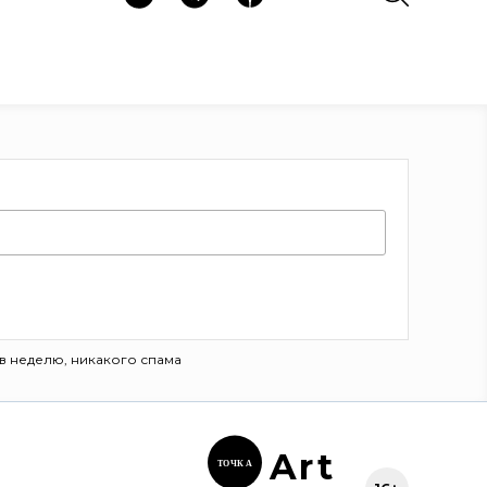
в неделю, никакого спама
Ar
t
ТОЧК
А