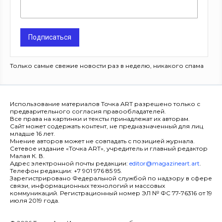
Подписаться
Только самые свежие новости раз в неделю, никакого спама
Использование материалов Точка ART разрешено только с
предварительного согласия правообладателей.
Все права на картинки и тексты принадлежат их авторам.
Сайт может содержать контент, не предназначенный для лиц
младше 16 лет.
Мнение авторов может не совпадать с позицией журнала.
Сетевое издание «Точка ART», учредитель и главный редактор
Малая К. В.
Адрес электронной почты редакции:
editor@magazineart.art
.
Телефон редакции: +7 901 976 85 95.
Зарегистрировано Федеральной службой по надзору в сфере
связи, информационных технологий и массовых
коммуникаций. Регистрационный номер ЭЛ № ФС 77-76316 от 19
июля 2019 года.