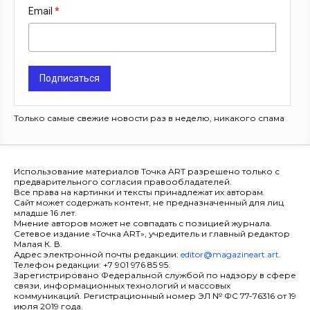
Email
Подписаться
Только самые свежие новости раз в неделю, никакого спама
Использование материалов Точка ART разрешено только с
предварительного согласия правообладателей.
Все права на картинки и тексты принадлежат их авторам.
Сайт может содержать контент, не предназначенный для лиц
младше 16 лет.
Мнение авторов может не совпадать с позицией журнала.
Сетевое издание «Точка ART», учредитель и главный редактор
Малая К. В.
Адрес электронной почты редакции:
editor@magazineart.art
.
Телефон редакции: +7 901 976 85 95.
Зарегистрировано Федеральной службой по надзору в сфере
связи, информационных технологий и массовых
коммуникаций. Регистрационный номер ЭЛ № ФС 77-76316 от 19
июля 2019 года.