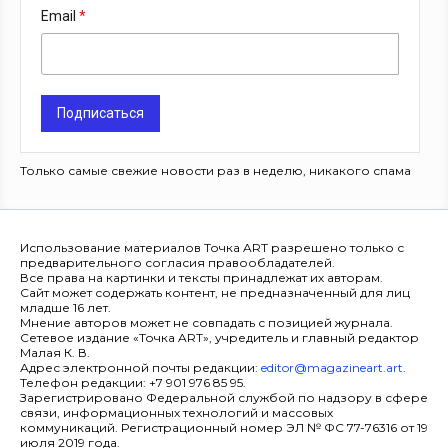
Email
Подписаться
Только самые свежие новости раз в неделю, никакого спама
Использование материалов Точка ART разрешено только с
предварительного согласия правообладателей.
Все права на картинки и тексты принадлежат их авторам.
Сайт может содержать контент, не предназначенный для лиц
младше 16 лет.
Мнение авторов может не совпадать с позицией журнала.
Сетевое издание «Точка ART», учредитель и главный редактор
Малая К. В.
Адрес электронной почты редакции:
editor@magazineart.art
.
Телефон редакции: +7 901 976 85 95.
Зарегистрировано Федеральной службой по надзору в сфере
связи, информационных технологий и массовых
коммуникаций. Регистрационный номер ЭЛ № ФС 77-76316 от 19
июля 2019 года.