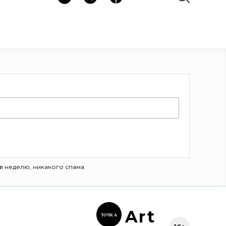
в неделю, никакого спама
Ar
t
ТОЧК
А