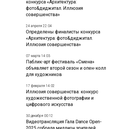
конкурса «Архитектура:
фото&диджитал. Иллюзия
совершенства»
24 апреля 22:04
Определены финалисты конкурса
«Архитектура: фото&диджитал.
Иллюзия совершенства»
07 марта 14:03
Паблик-арт фестиваль «Смена»
объявляет второй сезон и опен-колл
для художников
17 февраля 14:02
Иллюзия совершенства: конкурс
художественной фотографии и
цифрового искусства
30 декабря 00:12
Видеотрансляция Гала Dance Open-
2025 собрала миллион зрителей