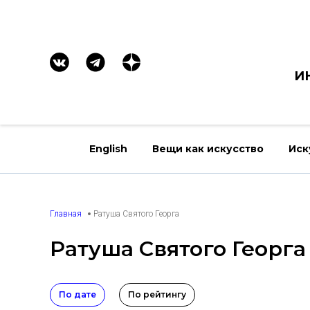
И
English
Вещи как искусство
Иск
Главная
Ратуша Святого Георга
Ратуша Святого Георга
По дате
По рейтингу