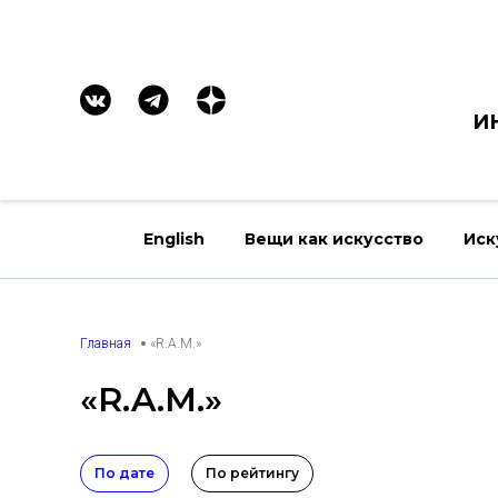
И
English
Вещи как искусство
Иск
Главная
«R.A.M.»
«R.A.M.»
По дате
По рейтингу