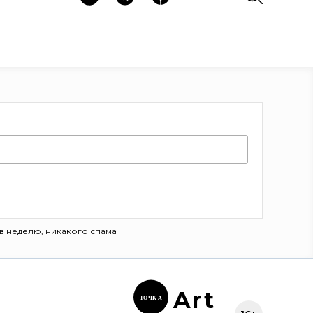
в неделю, никакого спама
Ar
t
ТОЧК
А