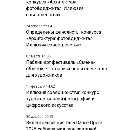
конкурса «Архитектура:
фото&диджитал. Иллюзия
совершенства»
24 апреля 22:04
Определены финалисты конкурса
«Архитектура: фото&диджитал.
Иллюзия совершенства»
07 марта 14:03
Паблик-арт фестиваль «Смена»
объявляет второй сезон и опен-колл
для художников
17 февраля 14:02
Иллюзия совершенства: конкурс
художественной фотографии и
цифрового искусства
30 декабря 00:12
Видеотрансляция Гала Dance Open-
2025 собрала миллион зрителей