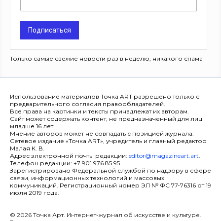
Подписаться
Только самые свежие новости раз в неделю, никакого спама
Использование материалов Точка ART разрешено только с
предварительного согласия правообладателей.
Все права на картинки и тексты принадлежат их авторам.
Сайт может содержать контент, не предназначенный для лиц
младше 16 лет.
Мнение авторов может не совпадать с позицией журнала.
Сетевое издание «Точка ART», учредитель и главный редактор
Малая К. В.
Адрес электронной почты редакции:
editor@magazineart.art
.
Телефон редакции: +7 901 976 85 95.
Зарегистрировано Федеральной службой по надзору в сфере
связи, информационных технологий и массовых
коммуникаций. Регистрационный номер ЭЛ № ФС 77-76316 от 19
июля 2019 года.
© 2026 Точка Арт. Интернет-журнал об искусстве и культуре.