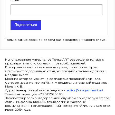
Email
Подписаться
Только самые свежие новости раз в неделю, никакого спама
Использование материалов Точка ART разрешено только с
предварительного согласия правообладателей.
Все права на картинки и тексты принадлежат их авторам.
Сайт может содержать контент, не предназначенный для лиц
младше 16 лет.
Мнение авторов может не совпадать с позицией журнала.
Сетевое издание «Точка ART», учредитель и главный редактор
Малая К. В.
Адрес электронной почты редакции:
editor@magazineart.art
.
Телефон редакции: +7 901 976 85 95.
Зарегистрировано Федеральной службой по надзору в сфере
связи, информационных технологий и массовых
коммуникаций. Регистрационный номер ЭЛ № ФС 77-76316 от 19
июля 2019 года.