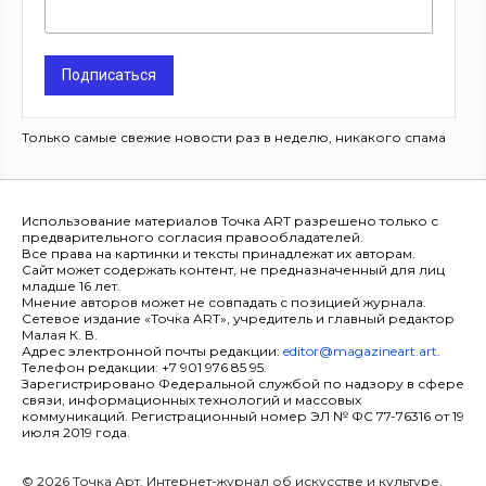
Подписаться
Только самые свежие новости раз в неделю, никакого спама
Использование материалов Точка ART разрешено только с
предварительного согласия правообладателей.
Все права на картинки и тексты принадлежат их авторам.
Сайт может содержать контент, не предназначенный для лиц
младше 16 лет.
Мнение авторов может не совпадать с позицией журнала.
Сетевое издание «Точка ART», учредитель и главный редактор
Малая К. В.
Адрес электронной почты редакции:
editor@magazineart.art
.
Телефон редакции: +7 901 976 85 95.
Зарегистрировано Федеральной службой по надзору в сфере
связи, информационных технологий и массовых
коммуникаций. Регистрационный номер ЭЛ № ФС 77-76316 от 19
июля 2019 года.
© 2026 Точка Арт. Интернет-журнал об искусстве и культуре.