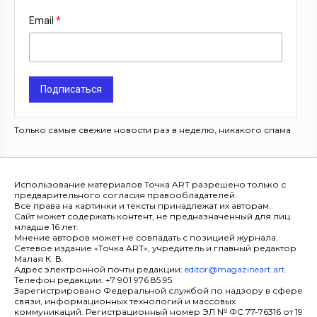
Email
Подписаться
Только самые свежие новости раз в неделю, никакого спама
Использование материалов Точка ART разрешено только с
предварительного согласия правообладателей.
Все права на картинки и тексты принадлежат их авторам.
Сайт может содержать контент, не предназначенный для лиц
младше 16 лет.
Мнение авторов может не совпадать с позицией журнала.
Сетевое издание «Точка ART», учредитель и главный редактор
Малая К. В.
Адрес электронной почты редакции:
editor@magazineart.art
.
Телефон редакции: +7 901 976 85 95.
Зарегистрировано Федеральной службой по надзору в сфере
связи, информационных технологий и массовых
коммуникаций. Регистрационный номер ЭЛ № ФС 77-76316 от 19