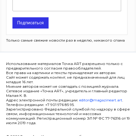
Подписаться
Только самые свежие новости раз в неделю, никакого спама
Использование материалов Точка ART разрешено только с
предварительного согласия правообладателей.
Все права на картинки и тексты принадлежат их авторам.
Сайт может содержать контент, не предназначенный для лиц
младше 16 лет.
Мнение авторов может не совпадать с позицией журнала.
Сетевое издание «Точка ART», учредитель и главный редактор
Малая К. В.
Адрес электронной почты редакции:
editor@magazineart.art
.
Телефон редакции: +7 901 976 85 95.
Зарегистрировано Федеральной службой по надзору в сфере
связи, информационных технологий и массовых
коммуникаций. Регистрационный номер ЭЛ № ФС 77-76316 от 19
июля 2019 года.