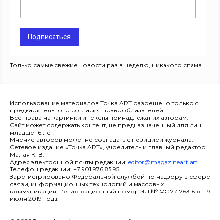
Подписаться
Только самые свежие новости раз в неделю, никакого спама
Использование материалов Точка ART разрешено только с
предварительного согласия правообладателей.
Все права на картинки и тексты принадлежат их авторам.
Сайт может содержать контент, не предназначенный для лиц
младше 16 лет.
Мнение авторов может не совпадать с позицией журнала.
Сетевое издание «Точка ART», учредитель и главный редактор
Малая К. В.
Адрес электронной почты редакции:
editor@magazineart.art
.
Телефон редакции: +7 901 976 85 95.
Зарегистрировано Федеральной службой по надзору в сфере
связи, информационных технологий и массовых
коммуникаций. Регистрационный номер ЭЛ № ФС 77-76316 от 19
июля 2019 года.