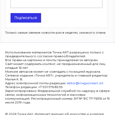
Подписаться
Только самые свежие новости раз в неделю, никакого спама
Использование материалов Точка ART разрешено только с
предварительного согласия правообладателей.
Все права на картинки и тексты принадлежат их авторам.
Сайт может содержать контент, не предназначенный для лиц
младше 16 лет.
Мнение авторов может не совпадать с позицией журнала.
Сетевое издание «Точка ART», учредитель и главный редактор
Малая К. В.
Адрес электронной почты редакции:
editor@magazineart.art
.
Телефон редакции: +7 901 976 85 95.
Зарегистрировано Федеральной службой по надзору в сфере
связи, информационных технологий и массовых
коммуникаций. Регистрационный номер ЭЛ № ФС 77-76316 от 19
июля 2019 года.
© 2026 Точка Арт. Интернет-журнал об искусстве и культуре.