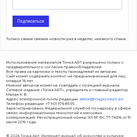
Подписаться
Только самые свежие новости раз в неделю, никакого спама
Использование материалов Точка ART разрешено только с
предварительного согласия правообладателей.
Все права на картинки и тексты принадлежат их авторам.
Сайт может содержать контент, не предназначенный для лиц
младше 16 лет.
Мнение авторов может не совпадать с позицией журнала.
Сетевое издание «Точка ART», учредитель и главный редактор
Малая К. В.
Адрес электронной почты редакции:
editor@magazineart.art
.
Телефон редакции: +7 901 976 85 95.
Зарегистрировано Федеральной службой по надзору в сфере
связи, информационных технологий и массовых
коммуникаций. Регистрационный номер ЭЛ № ФС 77-76316 от 19
июля 2019 года.
© 2026 Точка Арт. Интернет-журнал об искусстве и культуре.