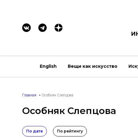
И
English
Вещи как искусство
Иск
Главная
Особняк Слепцова
Особняк Слепцова
По дате
По рейтингу