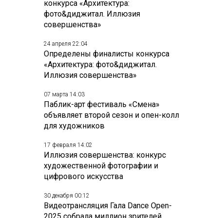
конкурса «Архитектура:
фото&диджитал. Иллюзия
совершенства»
24 апреля 22:04
Определены финалисты конкурса
«Архитектура: фото&диджитал.
Иллюзия совершенства»
07 марта 14:03
Паблик-арт фестиваль «Смена»
объявляет второй сезон и опен-колл
для художников
17 февраля 14:02
Иллюзия совершенства: конкурс
художественной фотографии и
цифрового искусства
30 декабря 00:12
Видеотрансляция Гала Dance Open-
2025 собрала миллион зрителей