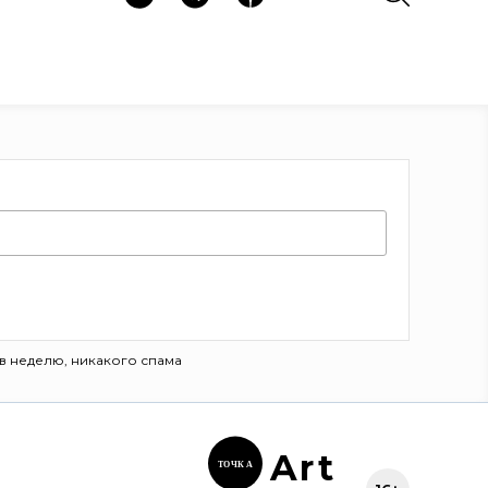
в неделю, никакого спама
Ar
t
ТОЧК
А