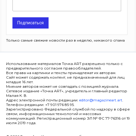
Подписаться
Только самые свежие новости раз в неделю, никакого спама
Использование материалов Точка ART разрешено только с
предварительного согласия правообладателей.
Все права на картинки и тексты принадлежат их авторам.
Сайт может содержать контент, не предназначенный для лиц
младше 16 лет.
Мнение авторов может не совпадать с позицией журнала.
Сетевое издание «Точка ART», учредитель и главный редактор
Малая К. В.
Адрес электронной почты редакции:
editor@magazineart.art
.
Телефон редакции: +7 901 976 85 95.
Зарегистрировано Федеральной службой по надзору в сфере
связи, информационных технологий и массовых
коммуникаций. Регистрационный номер ЭЛ № ФС 77-76316 от 19
июля 2019 года.