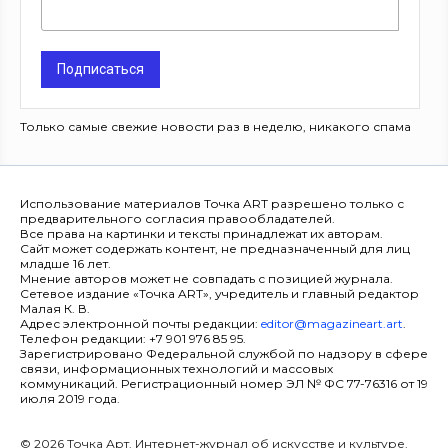
Подписаться
Только самые свежие новости раз в неделю, никакого спама
Использование материалов Точка ART разрешено только с
предварительного согласия правообладателей.
Все права на картинки и тексты принадлежат их авторам.
Сайт может содержать контент, не предназначенный для лиц
младше 16 лет.
Мнение авторов может не совпадать с позицией журнала.
Сетевое издание «Точка ART», учредитель и главный редактор
Малая К. В.
Адрес электронной почты редакции:
editor@magazineart.art
.
Телефон редакции: +7 901 976 85 95.
Зарегистрировано Федеральной службой по надзору в сфере
связи, информационных технологий и массовых
коммуникаций. Регистрационный номер ЭЛ № ФС 77-76316 от 19
июля 2019 года.
© 2026 Точка Арт. Интернет-журнал об искусстве и культуре.