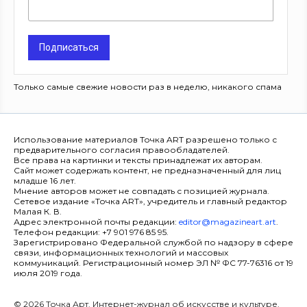
Подписаться
Только самые свежие новости раз в неделю, никакого спама
Использование материалов Точка ART разрешено только с
предварительного согласия правообладателей.
Все права на картинки и тексты принадлежат их авторам.
Сайт может содержать контент, не предназначенный для лиц
младше 16 лет.
Мнение авторов может не совпадать с позицией журнала.
Сетевое издание «Точка ART», учредитель и главный редактор
Малая К. В.
Адрес электронной почты редакции:
editor@magazineart.art
.
Телефон редакции: +7 901 976 85 95.
Зарегистрировано Федеральной службой по надзору в сфере
связи, информационных технологий и массовых
коммуникаций. Регистрационный номер ЭЛ № ФС 77-76316 от 19
июля 2019 года.
© 2026 Точка Арт. Интернет-журнал об искусстве и культуре.