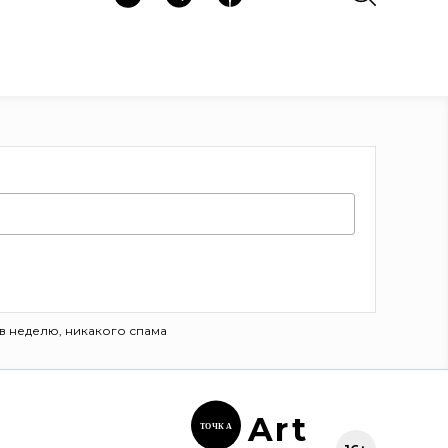
в неделю, никакого спама
Ar
t
ТОЧК
А