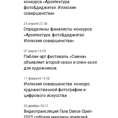
конкурса «Архитектура:
фото&диджитал. Иллюзия
совершенства»
24 апреля 22:04
Определены финалисты конкурса
«Архитектура: фото&диджитал.
Иллюзия совершенства»
07 марта 14:03
Паблик-арт фестиваль «Смена»
объявляет второй сезон и опен-колл
для художников
17 февраля 14:02
Иллюзия совершенства: конкурс
художественной фотографии и
цифрового искусства
30 декабря 00:12
Видеотрансляция Гала Dance Open-
2025 собрала миллион зрителей