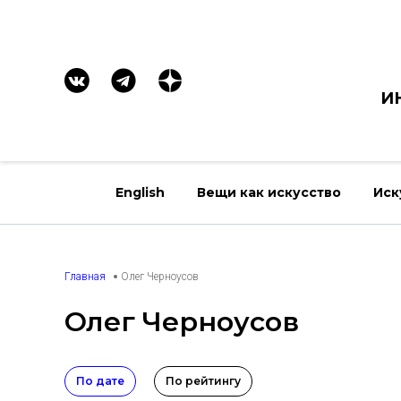
И
English
Вещи как искусство
Иск
Главная
Олег Черноусов
Олег Черноусов
По дате
По рейтингу