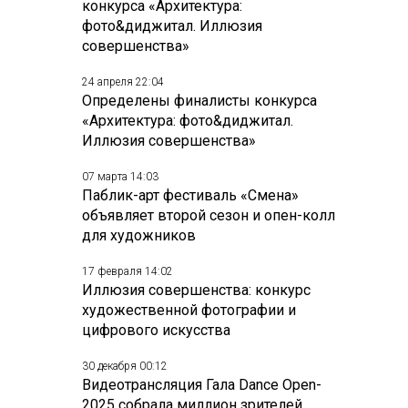
конкурса «Архитектура:
фото&диджитал. Иллюзия
совершенства»
24 апреля 22:04
Определены финалисты конкурса
«Архитектура: фото&диджитал.
Иллюзия совершенства»
07 марта 14:03
Паблик-арт фестиваль «Смена»
объявляет второй сезон и опен-колл
для художников
17 февраля 14:02
Иллюзия совершенства: конкурс
художественной фотографии и
цифрового искусства
30 декабря 00:12
Видеотрансляция Гала Dance Open-
2025 собрала миллион зрителей