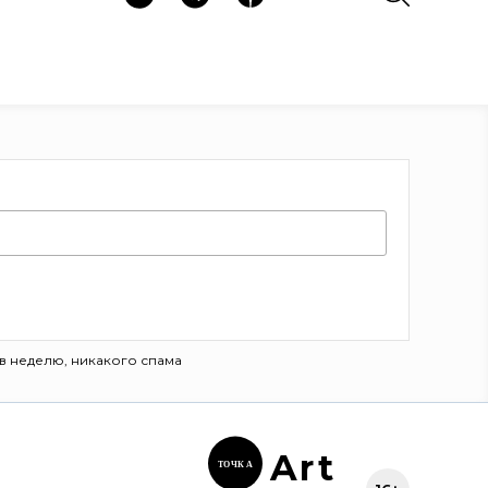
в неделю, никакого спама
Ar
t
ТОЧК
А