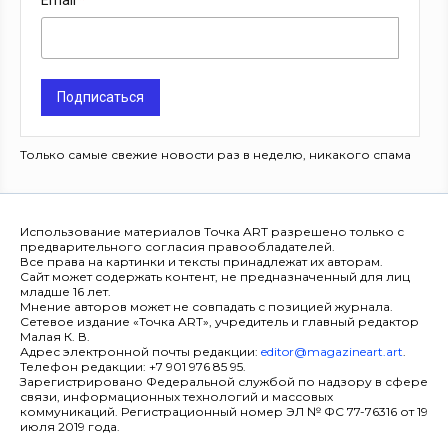
Email
Подписаться
Только самые свежие новости раз в неделю, никакого спама
Использование материалов Точка ART разрешено только с
предварительного согласия правообладателей.
Все права на картинки и тексты принадлежат их авторам.
Сайт может содержать контент, не предназначенный для лиц
младше 16 лет.
Мнение авторов может не совпадать с позицией журнала.
Сетевое издание «Точка ART», учредитель и главный редактор
Малая К. В.
Адрес электронной почты редакции:
editor@magazineart.art
.
Телефон редакции: +7 901 976 85 95.
Зарегистрировано Федеральной службой по надзору в сфере
связи, информационных технологий и массовых
коммуникаций. Регистрационный номер ЭЛ № ФС 77-76316 от 19
июля 2019 года.