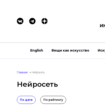
И
English
Вещи как искусство
Иск
Главная
Нейросеть
Нейросеть
По дате
По рейтингу