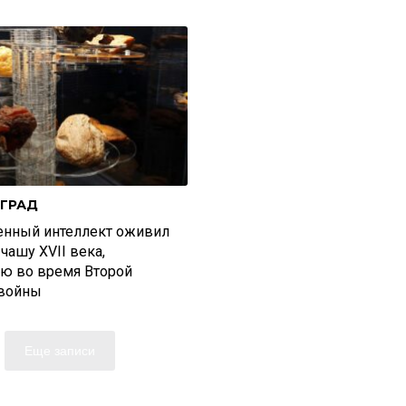
ГРАД
енный интеллект оживил
чашу XVII века,
ую во время Второй
войны
Еще записи