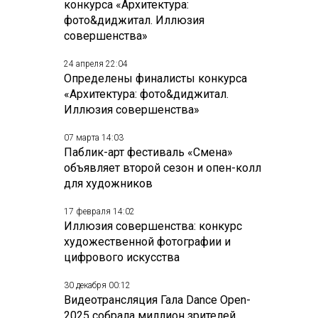
конкурса «Архитектура:
фото&диджитал. Иллюзия
совершенства»
24 апреля 22:04
Определены финалисты конкурса
«Архитектура: фото&диджитал.
Иллюзия совершенства»
07 марта 14:03
Паблик-арт фестиваль «Смена»
объявляет второй сезон и опен-колл
для художников
17 февраля 14:02
Иллюзия совершенства: конкурс
художественной фотографии и
цифрового искусства
30 декабря 00:12
Видеотрансляция Гала Dance Open-
2025 собрала миллион зрителей