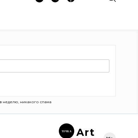
в неделю, никакого спама
Ar
t
ТОЧК
А