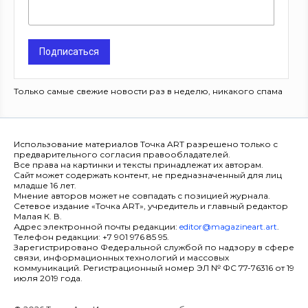
Подписаться
Только самые свежие новости раз в неделю, никакого спама
Использование материалов Точка ART разрешено только с
предварительного согласия правообладателей.
Все права на картинки и тексты принадлежат их авторам.
Сайт может содержать контент, не предназначенный для лиц
младше 16 лет.
Мнение авторов может не совпадать с позицией журнала.
Сетевое издание «Точка ART», учредитель и главный редактор
Малая К. В.
Адрес электронной почты редакции:
editor@magazineart.art
.
Телефон редакции: +7 901 976 85 95.
Зарегистрировано Федеральной службой по надзору в сфере
связи, информационных технологий и массовых
коммуникаций. Регистрационный номер ЭЛ № ФС 77-76316 от 19
июля 2019 года.