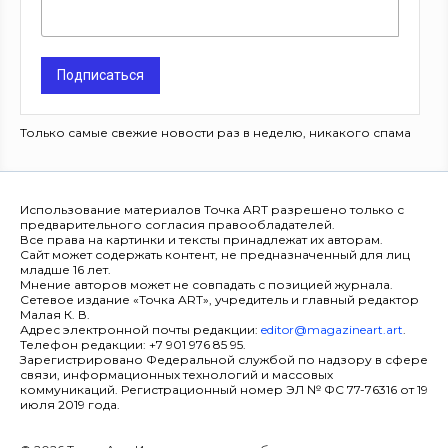
Подписаться
Только самые свежие новости раз в неделю, никакого спама
Использование материалов Точка ART разрешено только с
предварительного согласия правообладателей.
Все права на картинки и тексты принадлежат их авторам.
Сайт может содержать контент, не предназначенный для лиц
младше 16 лет.
Мнение авторов может не совпадать с позицией журнала.
Сетевое издание «Точка ART», учредитель и главный редактор
Малая К. В.
Адрес электронной почты редакции:
editor@magazineart.art
.
Телефон редакции: +7 901 976 85 95.
Зарегистрировано Федеральной службой по надзору в сфере
связи, информационных технологий и массовых
коммуникаций. Регистрационный номер ЭЛ № ФС 77-76316 от 19
июля 2019 года.