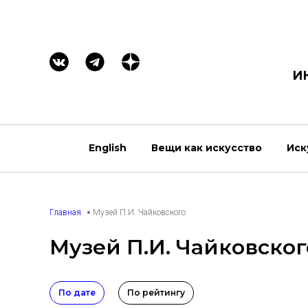
И
English
Вещи как искусство
Иск
Главная
Музей П.И. Чайковского
Музей П.И. Чайковског
По дате
По рейтингу