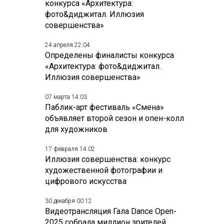
конкурса «Архитектура:
фото&диджитал. Иллюзия
совершенства»
24 апреля 22:04
Определены финалисты конкурса
«Архитектура: фото&диджитал.
Иллюзия совершенства»
07 марта 14:03
Паблик-арт фестиваль «Смена»
объявляет второй сезон и опен-колл
для художников
17 февраля 14:02
Иллюзия совершенства: конкурс
художественной фотографии и
цифрового искусства
30 декабря 00:12
Видеотрансляция Гала Dance Open-
2025 собрала миллион зрителей