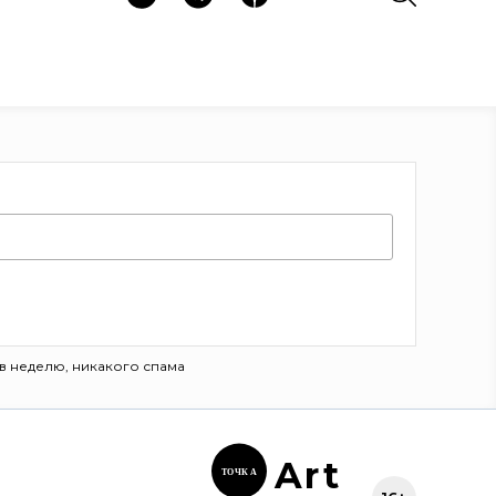
в неделю, никакого спама
Ar
t
ТОЧК
А