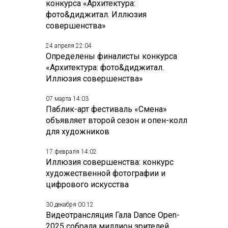
конкурса «Архитектура:
фото&диджитал. Иллюзия
совершенства»
24 апреля 22:04
Определены финалисты конкурса
«Архитектура: фото&диджитал.
Иллюзия совершенства»
07 марта 14:03
Паблик-арт фестиваль «Смена»
объявляет второй сезон и опен-колл
для художников
17 февраля 14:02
Иллюзия совершенства: конкурс
художественной фотографии и
цифрового искусства
30 декабря 00:12
Видеотрансляция Гала Dance Open-
2025 собрала миллион зрителей