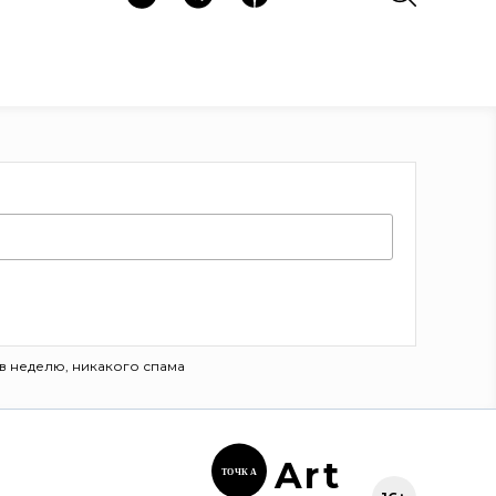
в неделю, никакого спама
Ar
t
ТОЧК
А