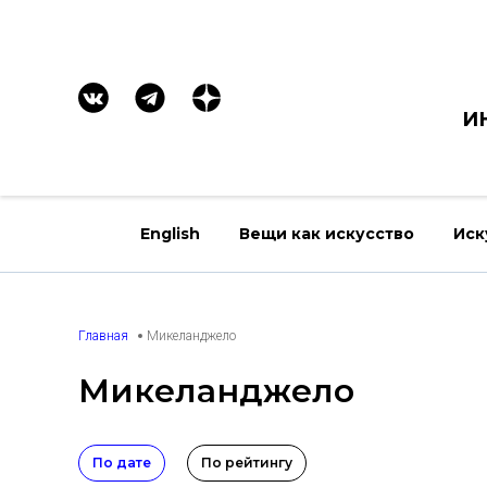
И
English
Вещи как искусство
Иск
Главная
Микеланджело
Микеланджело
По дате
По рейтингу