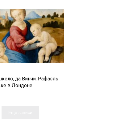
жело, да Винчи, Рафаэль
вке в Лондоне
Еще записи