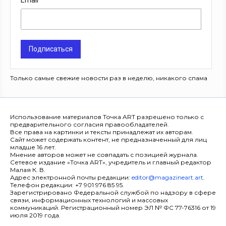
Email
Подписаться
Только самые свежие новости раз в неделю, никакого спама
Использование материалов Точка ART разрешено только с
предварительного согласия правообладателей.
Все права на картинки и тексты принадлежат их авторам.
Сайт может содержать контент, не предназначенный для лиц
младше 16 лет.
Мнение авторов может не совпадать с позицией журнала.
Сетевое издание «Точка ART», учредитель и главный редактор
Малая К. В.
Адрес электронной почты редакции:
editor@magazineart.art
.
Телефон редакции: +7 901 976 85 95.
Зарегистрировано Федеральной службой по надзору в сфере
связи, информационных технологий и массовых
коммуникаций. Регистрационный номер ЭЛ № ФС 77-76316 от 19
июля 2019 года.