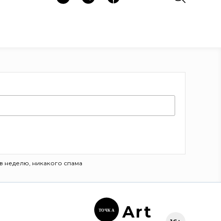
в неделю, никакого спама
Ar
t
ТОЧК
А