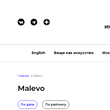
И
English
Вещи как искусство
Иск
Главная
Malevo
Malevo
По дате
По рейтингу