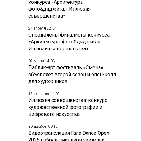
конкурса «Архитектура:
фото&диджитал. Иллюзия
совершенства»
24 апреля 22:04
Определены финалисты конкурса
«Архитектура: фото&диджитал.
Иллюзия совершенства»
07 марта 14:03
Паблик-арт фестиваль «Смена»
объявляет второй сезон и опен-колл
для художников
17 февраля 14:02
Иллюзия совершенства: конкурс
художественной фотографии и
цифрового искусства
30 декабря 00:12
Видеотрансляция Гала Dance Open-
2025 собрала миллион зрителей