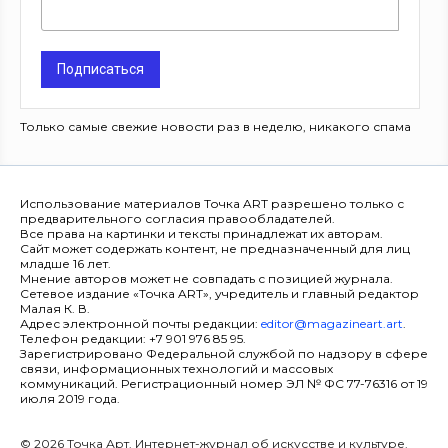
Подписаться
Только самые свежие новости раз в неделю, никакого спама
Использование материалов Точка ART разрешено только с
предварительного согласия правообладателей.
Все права на картинки и тексты принадлежат их авторам.
Сайт может содержать контент, не предназначенный для лиц
младше 16 лет.
Мнение авторов может не совпадать с позицией журнала.
Сетевое издание «Точка ART», учредитель и главный редактор
Малая К. В.
Адрес электронной почты редакции:
editor@magazineart.art
.
Телефон редакции: +7 901 976 85 95.
Зарегистрировано Федеральной службой по надзору в сфере
связи, информационных технологий и массовых
коммуникаций. Регистрационный номер ЭЛ № ФС 77-76316 от 19
июля 2019 года.
© 2026 Точка Арт. Интернет-журнал об искусстве и культуре.