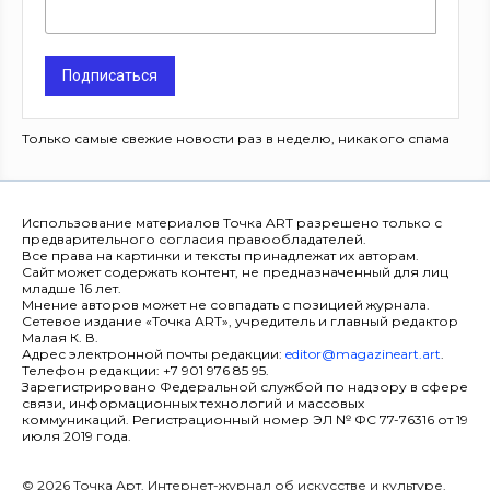
Подписаться
Только самые свежие новости раз в неделю, никакого спама
Использование материалов Точка ART разрешено только с
предварительного согласия правообладателей.
Все права на картинки и тексты принадлежат их авторам.
Сайт может содержать контент, не предназначенный для лиц
младше 16 лет.
Мнение авторов может не совпадать с позицией журнала.
Сетевое издание «Точка ART», учредитель и главный редактор
Малая К. В.
Адрес электронной почты редакции:
editor@magazineart.art
.
Телефон редакции: +7 901 976 85 95.
Зарегистрировано Федеральной службой по надзору в сфере
связи, информационных технологий и массовых
коммуникаций. Регистрационный номер ЭЛ № ФС 77-76316 от 19
июля 2019 года.
© 2026 Точка Арт. Интернет-журнал об искусстве и культуре.